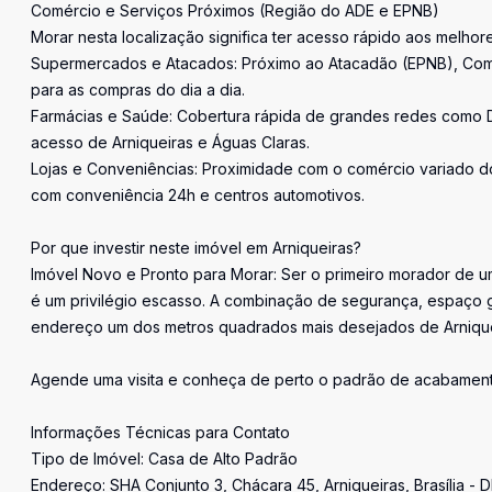
Comércio e Serviços Próximos (Região do ADE e EPNB)
Morar nesta localização significa ter acesso rápido aos melh
Supermercados e Atacados: Próximo ao Atacadão (EPNB), Co
para as compras do dia a dia.
Farmácias e Saúde: Cobertura rápida de grandes redes como Dr
acesso de Arniqueiras e Águas Claras.
Lojas e Conveniências: Proximidade com o comércio variado do 
com conveniência 24h e centros automotivos.
Por que investir neste imóvel em Arniqueiras?
Imóvel Novo e Pronto para Morar: Ser o primeiro morador de 
é um privilégio escasso. A combinação de segurança, espaço 
endereço um dos metros quadrados mais desejados de Arnique
Agende uma visita e conheça de perto o padrão de acabamento 
Informações Técnicas para Contato
Tipo de Imóvel: Casa de Alto Padrão
Endereço: SHA Conjunto 3, Chácara 45, Arniqueiras, Brasília - 