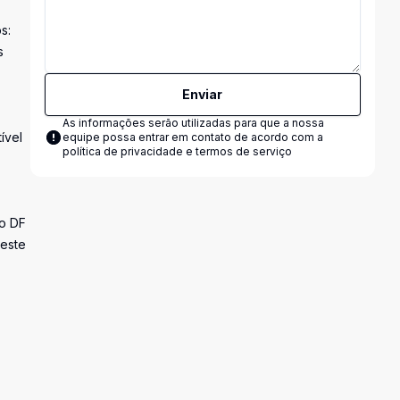
s:
s
Enviar
As informações serão utilizadas para que a nossa
ível
equipe possa entrar em contato de acordo com a
política de privacidade e termos de serviço
do DF
 este