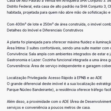
Casa de Alto Padrão à Venda em Arniqueira SHA Conjunto 3. Se
Distrito Federal, esta casa de alto padrão na SHA Conjunto 3, 
habitada, projetada para quem não abre mão de sofisticação e p
Com 400m² de lote e 250m² de área construída, o imóvel comb
Detalhes do Imóvel e Diferenciais Construtivos
A planta foi planejada para oferecer máxima fluidez e iluminaçã
Área Íntima: 3 suítes confortáveis, sendo uma suíte master com
Convivência: Sala ampla com ambientes integrados de estar e jan
Gastronomia e Lazer: Cozinha funcional integrada a uma área 
Conveniência: Área de serviço independente e garagem cobert
Localização Privilegiada: Acesso Rápido à EPNB e ao ADE
O grande diferencial deste imóvel é a sua localização estraté
Parque Núcleo Bandeirante), a residência oferece tráfego facil
Além disso, a proximidade com o ADE (Área de Desenvolviment
serviços e conveniência a poucos metros de casa.