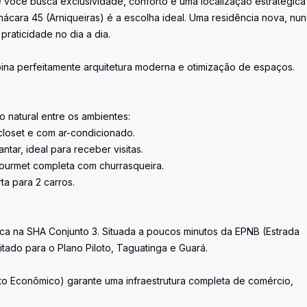
 você busca exclusividade, conforto e uma localização estratégica
Chácara 45 (Arniqueiras) é a escolha ideal. Uma residência nova, nu
raticidade no dia a dia.
ina perfeitamente arquitetura moderna e otimização de espaços.
o natural entre os ambientes:
 closet e com ar-condicionado.
tar, ideal para receber visitas.
gourmet completa com churrasqueira.
a para 2 carros.
gica na SHA Conjunto 3. Situada a poucos minutos da EPNB (Estrada
itado para o Plano Piloto, Taguatinga e Guará.
o Econômico) garante uma infraestrutura completa de comércio,