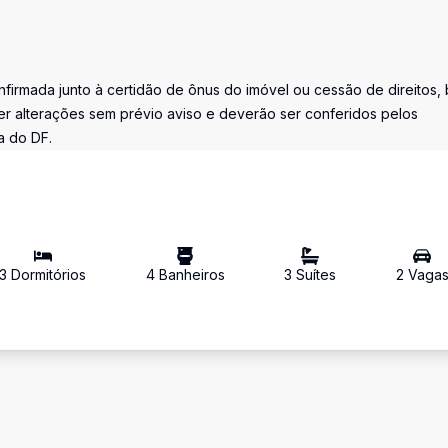
firmada junto à certidão de ônus do imóvel ou cessão de direitos,
r alterações sem prévio aviso e deverão ser conferidos pelos
a do DF.
3
Dormitório
s
4
Banheiro
s
3
Suíte
s
2
Vaga