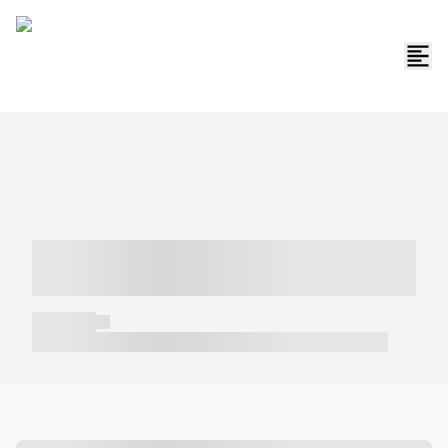
----- ----- -- ------ ---- ---- -- ----- -----
----- --- ------
----- -----
----- ----- -- ------ ---- ---- -- ----- ----- ----- --- ------