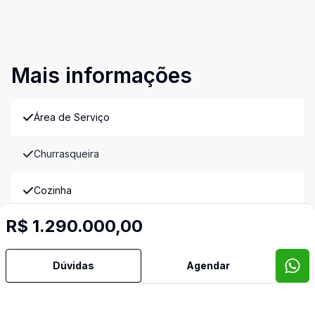
Mais informações
Área de Serviço
Churrasqueira
Cozinha
R$ 1.290.000,00
Dormitório com Armários
Edícula
Dúvidas
Agendar
Quintal