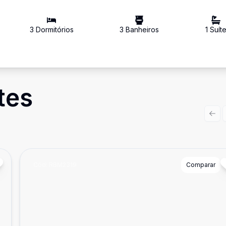
3
Dormitório
s
3
Banheiro
s
1
Suít
tes
Prev
Cód:
RBM2319
Comparar