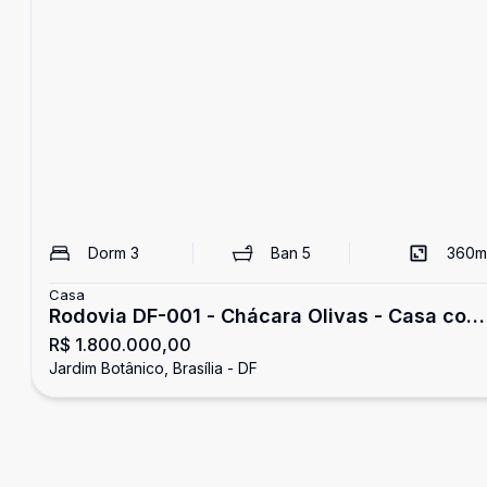
Dorm
3
Ban
5
360
m
Casa
Rodovia DF-001 - Chácara Olivas - Casa com
R$ 1.800.000,00
3 quartos suítes à venda - Altiplano Leste
Jardim Botânico, Brasília - DF