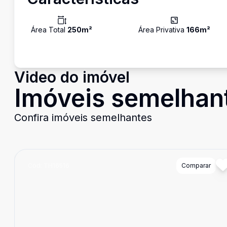
Área Total
250
m²
Área Privativa
166
m²
Video do imóvel
Imóveis semelhan
Confira imóveis semelhantes
Cód:
TH16516
Comparar