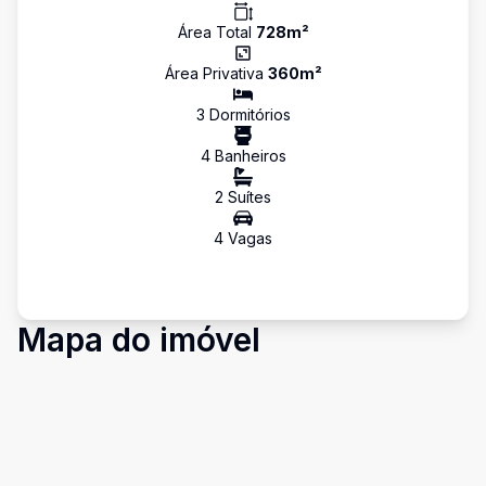
Área Total
728
m²
Área Privativa
360
m²
3
Dormitório
s
4
Banheiro
s
2
Suíte
s
4
Vaga
s
Mapa do imóvel