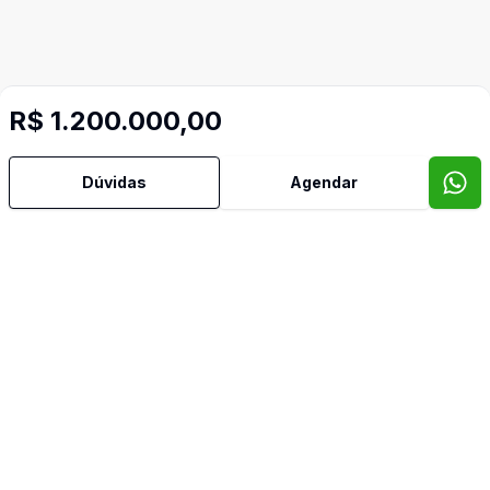
R$ 1.200.000,00
Mais informações
Dúvidas
Agendar
Cozinha
Piscina
Video do imóvel
Imóveis semelhantes
Confira imóveis semelhantes