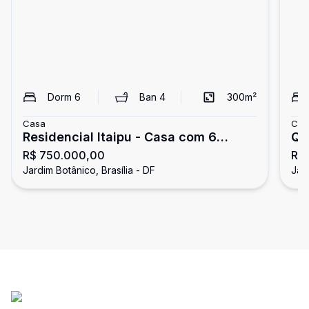
Dorm
6
Ban
4
300
m²
Casa
Cas
Residencial Itaipu - Casa com 6
Qu
R$ 750.000,00
R$ 
quartos à venda - Jardim Botânico
su
Jardim Botânico, Brasília - DF
Jard