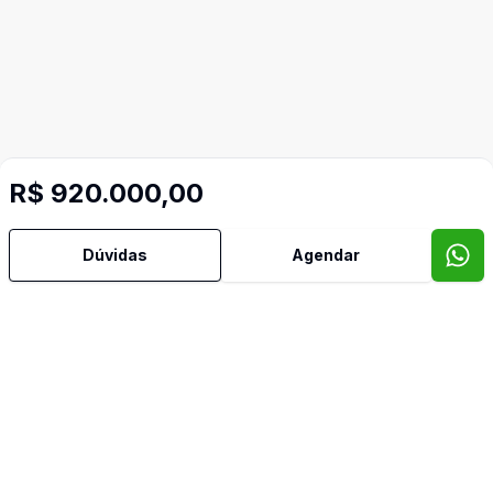
R$ 920.000,00
Mais informações
Dúvidas
Agendar
Área de Serviço
Cozinha
Dormitório com Armários
Hidromassagem