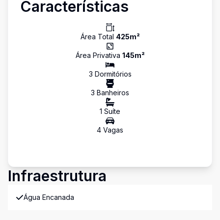
Características
Área Total
425
m²
Área Privativa
145
m²
3
Dormitório
s
3
Banheiro
s
1
Suíte
4
Vaga
s
Infraestrutura
Água Encanada