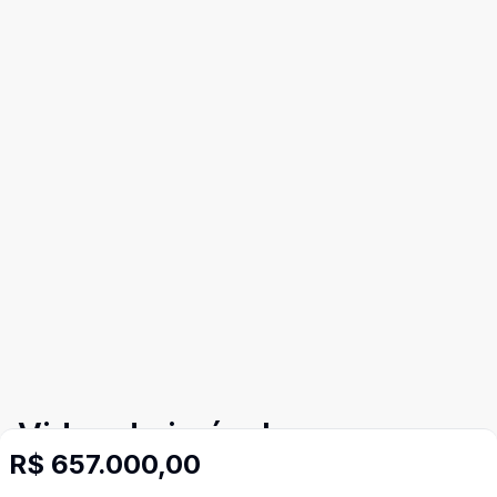
Video do imóvel
R$ 657.000,00
Imóveis semelhantes