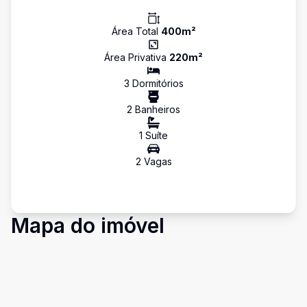
Área Total
400
m²
Área Privativa
220
m²
3
Dormitório
s
2
Banheiro
s
1
Suíte
2
Vaga
s
Mapa do imóvel