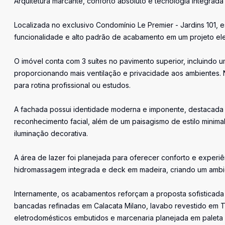
Arquitetura marcante, conforto absoluto e tecnologia integrada
Localizada no exclusivo Condomínio Le Premier - Jardins 101, e
funcionalidade e alto padrão de acabamento em um projeto el
O imóvel conta com 3 suítes no pavimento superior, incluindo u
proporcionando mais ventilação e privacidade aos ambientes. N
para rotina profissional ou estudos.
A fachada possui identidade moderna e imponente, destacada 
reconhecimento facial, além de um paisagismo de estilo minim
iluminação decorativa.
A área de lazer foi planejada para oferecer conforto e experiê
hidromassagem integrada e deck em madeira, criando um amb
Internamente, os acabamentos reforçam a proposta sofisticada
bancadas refinadas em Calacata Milano, lavabo revestido em
eletrodomésticos embutidos e marcenaria planejada em paleta