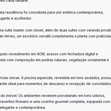
 em cada detalhe.
sta residência foi concebida para unir estética contemporânea,
egante e acolhedor.
ma suíte master com closet, além de duas suítes com varanda privati
o térreo, um escritório versátil complementa a planta com praticid
pelo revestimento em ACM, acesso com fechadura digital e
alista com composição em pedras naturais, vegetação ornamental e
ncias únicas. A piscina aquecida, revestida em tons azulados, possu
iente ideal para momentos de descanso e recepção de convidados
 do imóvel. Os ambientes recebem porcelanato em tons sóbrios,
 Travertino Romano e uma cozinha gourmet completa, equipada com
 elegante e contemporânea.