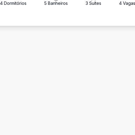
4
Dormitório
s
5
Banheiro
s
3
Suíte
s
4
Vaga