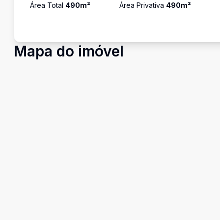
Área Total
490
m²
Área Privativa
490
m²
Mapa do imóvel