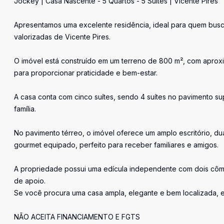
Jockey | Casa Nascente - 5 Quartos - 5 Suítes | Vicente Pires
Apresentamos uma excelente residência, ideal para quem busc
valorizadas de Vicente Pires.
O imóvel está construído em um terreno de 800 m², com aproxi
para proporcionar praticidade e bem-estar.
A casa conta com cinco suítes, sendo 4 suítes no pavimento s
família.
No pavimento térreo, o imóvel oferece um amplo escritório, du
gourmet equipado, perfeito para receber familiares e amigos.
A propriedade possui uma edícula independente com dois côm
de apoio.
Se você procura uma casa ampla, elegante e bem localizada, 
NÃO ACEITA FINANCIAMENTO E FGTS