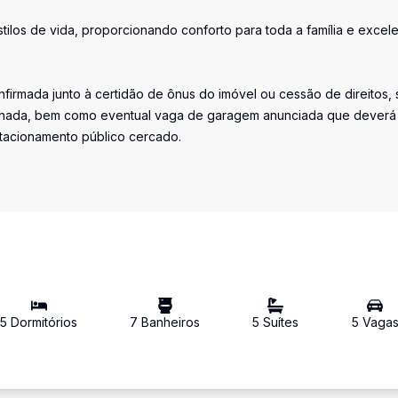
tilos de vida, proporcionando conforto para toda a família e excel
firmada junto à certidão de ônus do imóvel ou cessão de direitos, 
iminada, bem como eventual vaga de garagem anunciada que deverá
stacionamento público cercado.
5
Dormitório
s
7
Banheiro
s
5
Suíte
s
5
Vaga