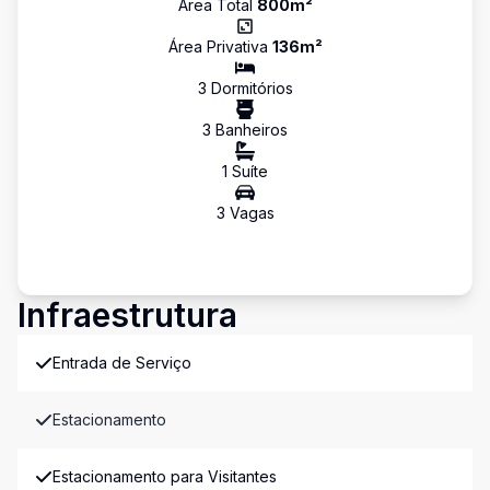
Área Total
800
m²
Área Privativa
136
m²
3
Dormitório
s
3
Banheiro
s
1
Suíte
3
Vaga
s
Infraestrutura
Entrada de Serviço
Estacionamento
Estacionamento para Visitantes