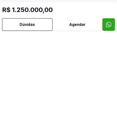
R$ 1.250.000,00
Dúvidas
Agendar
Mais informações
Aceita Pet
Água Quente
Video do imóvel
Imóveis semelhantes