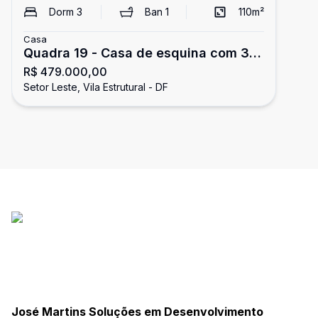
Dorm
3
Ban
1
110
m²
Casa
Quadra 19 - Casa de esquina com 3
R$ 479.000,00
quartos - 8 vagas de garagem -
Setor Leste, Vila Estrutural - DF
quintal - Setor Leste (Gama)
José Martins Soluções em Desenvolvimento