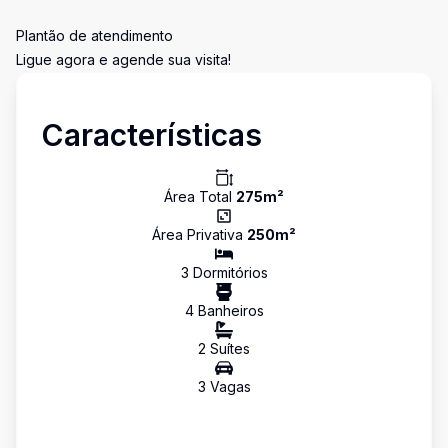
Plantão de atendimento
Ligue agora e agende sua visita!
Características
Área Total
275
m²
Área Privativa
250
m²
3
Dormitório
s
4
Banheiro
s
2
Suíte
s
3
Vaga
s