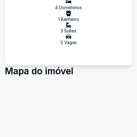
4
Dormitório
s
1
Banheiro
3
Suíte
s
2
Vaga
s
Mapa do imóvel