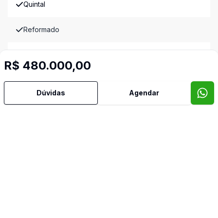
Quintal
Reformado
Sacada
R$ 480.000,00
Terraço
Dúvidas
Agendar
Imóveis semelhantes
Confira imóveis semelhantes
Cód:
MA3946
Comparar