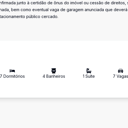
firmada junto à certidão de ônus do imóvel ou cessão de direitos, 
iminada, bem como eventual vaga de garagem anunciada que deverá
stacionamento público cercado.
7
Dormitório
s
4
Banheiro
s
1
Suíte
7
Vaga