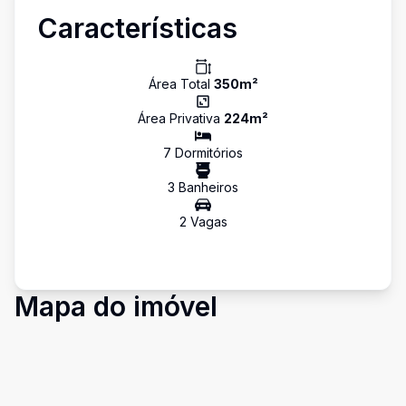
Características
Área Total
350
m²
Área Privativa
224
m²
7
Dormitório
s
3
Banheiro
s
2
Vaga
s
Mapa do imóvel