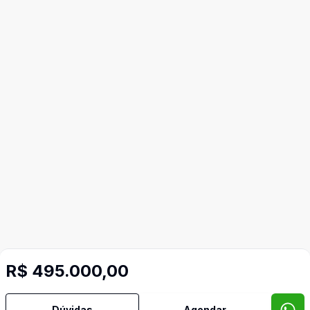
Imóveis semelhantes
R$ 495.000,00
Confira imóveis semelhantes
Dúvidas
Agendar