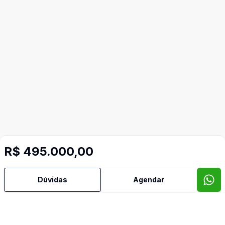
R$ 495.000,00
Mais informações
Dúvidas
Agendar
Área de Serviço
Banheiro Social