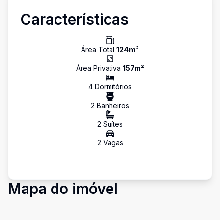
Características
Área Total
124
m²
Área Privativa
157
m²
4
Dormitório
s
2
Banheiro
s
2
Suíte
s
2
Vaga
s
Mapa do imóvel