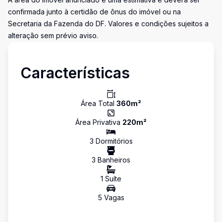
confirmada junto à certidão de ônus do imóvel ou na
Secretaria da Fazenda do DF. Valores e condições sujeitos a
alteração sem prévio aviso.
Características
Área Total
360
m²
Área Privativa
220
m²
3
Dormitório
s
3
Banheiro
s
1
Suíte
5
Vaga
s