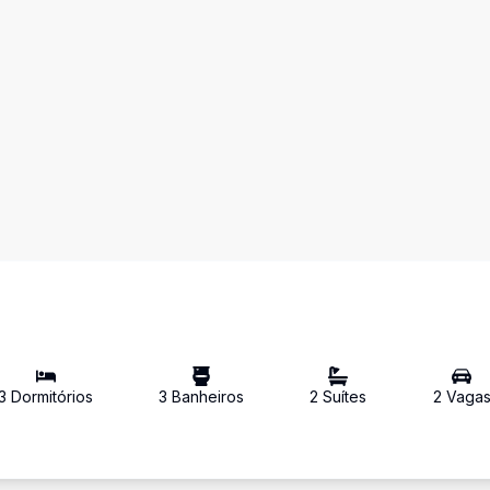
3
Dormitório
s
3
Banheiro
s
2
Suíte
s
2
Vaga