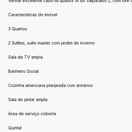
Vende excelente casa na quadra 14 do Valparaíso 2, com lote 
Características do imóvel:
3 Quartos
2 Sutítes, suíte master com jardim de inverno
Sala de TV ampla
Banheiro Social
Cozinha americana planjeada com armários
Sala de jantar ampla
Área de serviço coberta
Quintal