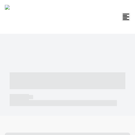
----- ----- -- ------ ---- ---- -- ----- -----
----- --- ------
----- -----
----- ----- -- ------ ---- ---- -- ----- ----- ----- --- ------