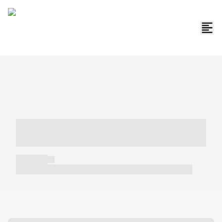
----- ----- -- ------ ---- ---- -- ----- -----
----- --- ------
----- -----
----- ----- -- ------ ---- ---- -- ----- ----- ----- --- ------