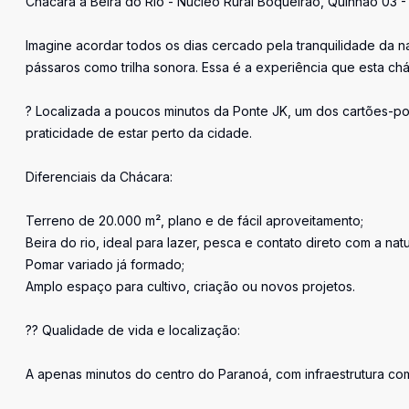
Chácara à Beira do Rio - Núcleo Rural Boqueirão, Quinhão 03 
Imagine acordar todos os dias cercado pela tranquilidade da na
pássaros como trilha sonora. Essa é a experiência que esta chá
? Localizada a poucos minutos da Ponte JK, um dos cartões-po
praticidade de estar perto da cidade.
Diferenciais da Chácara:
Terreno de 20.000 m², plano e de fácil aproveitamento;
Beira do rio, ideal para lazer, pesca e contato direto com a nat
Pomar variado já formado;
Amplo espaço para cultivo, criação ou novos projetos.
?? Qualidade de vida e localização:
A apenas minutos do centro do Paranoá, com infraestrutura com