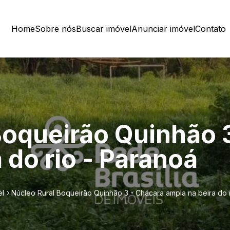
Home
Sobre nós
Buscar imóvel
Anunciar imóvel
Contato
Boqueirão Quinhão 
 do rio - Paranoá
el
Núcleo Rural Boqueirão Quinhão 3 - Chácara ampla na beira do 