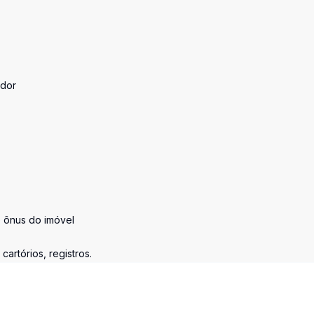
ador
e ônus do imóvel
artórios, registros.