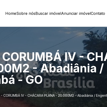
Home
Sobre nós
Buscar imóvel
Anunciar imóvel
Contato
- CORUMBÁ IV - C
00M2 - Abadiânia /
bá - GO
 - CORUMBÁ IV - CHÁCARA PLANA - 20.000M2 - Abadiânia / Engenh