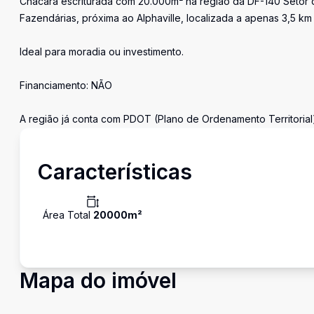
Chácara escriturada com 20.000m² na região da DF-140 Setor
Fazendárias, próxima ao Alphaville, localizada a apenas 3,5 km 
Ideal para moradia ou investimento.
Financiamento: NÃO
A região já conta com PDOT (Plano de Ordenamento Territorial
Características
Área Total
20000
m²
Mapa do imóvel