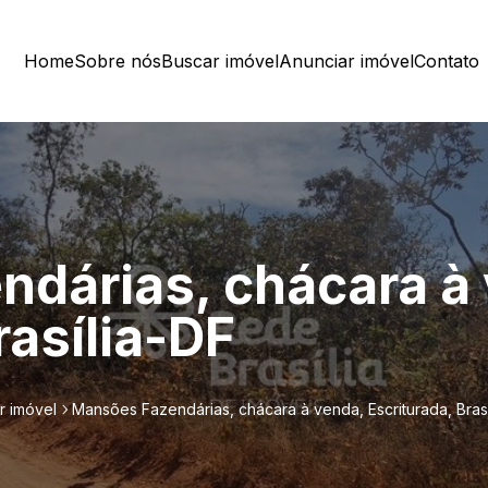
Home
Sobre nós
Buscar imóvel
Anunciar imóvel
Contato
dárias, chácara à
rasília-DF
r imóvel
Mansões Fazendárias, chácara à venda, Escriturada, Brasí