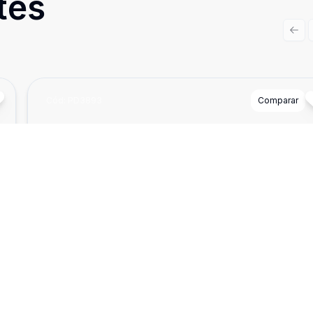
tes
Prev
Cód:
PD3893
Comparar