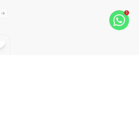
1
ious slide
Next slide
Cód:
WE105
Comparar