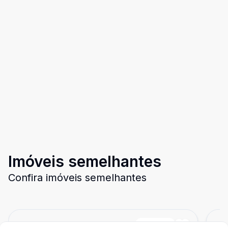
Imóveis semelhantes
Confira imóveis semelhantes
Cód:
DI717
Comparar
Có