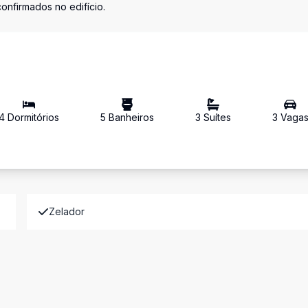
nfirmados no edifício.
4
Dormitório
s
5
Banheiro
s
3
Suíte
s
3
Vaga
Zelador