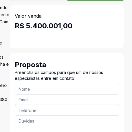
endo
mento
Valor venda
: Com
R$ 5.400.001,00
de
os
Proposta
cha e
Preencha os campos para que um de nossos
especialistas entre em contato
elho
 380