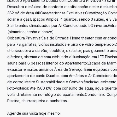
Luxuoso Apartamento Duplex com Cobertura Privativa - 382 m² 
Descubra o máximo de conforto e sofisticação neste deslumbr
382 m² de área útil.Características Exclusivas:Climatização C
solar e a gás.Espaços Amplos: 4 quartos, sendo 3 suítes, e 3
3 ambientes climatizados por Ar Condicionado LG inverter.Entra
(biometria, senha e chave).
Cobertura Privativa:Sala de Entrada: Home theater com ar con
para 78 garrafas, vidros insulados e piso de vidro temperad
churrasqueira a carvão, cooktop, exaustor, pias gourmet e arm
elétricos, sistema de som embutido e iluminação em LED.Pisci
sauna para 6 pessoas.Interior do Apartamento:Escada de Márm
exaustor e muitos armários.Área de Serviço: Bem equipada com
apartamento de canto.Quartos com Armários e Ar Condicionado: L
de corpo inteiro.Sustentabilidade e Conveniência:Aquecimento
Fotovoltaica: Até 1500 kW, com consumo de água, água quente 
volts diretamente no relógio do apartamento.Condomínio Compl
Piscina, churrasqueira e banheiros.
Agende sua visita hoje mesmo!