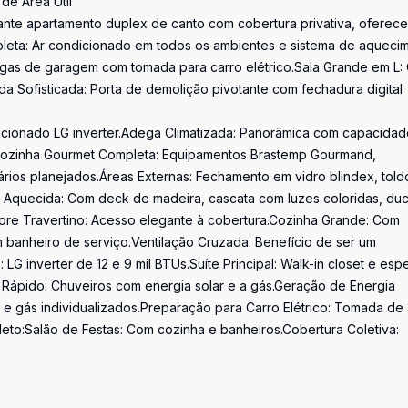
de Área Útil
ante apartamento duplex de canto com cobertura privativa, oferec
ompleta: Ar condicionado em todos os ambientes e sistema de aqueci
 vagas de garagem com tomada para carro elétrico.Sala Grande em L
da Sofisticada: Porta de demolição pivotante com fechadura digital
dicionado LG inverter.Adega Climatizada: Panorâmica com capacida
o.Cozinha Gourmet Completa: Equipamentos Brastemp Gourmand,
ários planejados.Áreas Externas: Fechamento em vidro blindex, told
na Aquecida: Com deck de madeira, cascata com luzes coloridas, du
ore Travertino: Acesso elegante à cobertura.Cozinha Grande: Com
 banheiro de serviço.Ventilação Cruzada: Benefício de ser um
G inverter de 12 e 9 mil BTUs.Suíte Principal: Walk-in closet e esp
 Rápido: Chuveiros com energia solar e a gás.Geração de Energia
e gás individualizados.Preparação para Carro Elétrico: Tomada de
eto:Salão de Festas: Com cozinha e banheiros.Cobertura Coletiva: