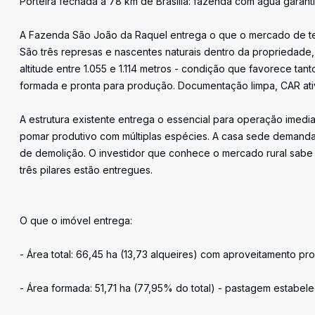
Porteira fechada a 78 km de Brasília: fazenda com água garant
A Fazenda São João da Raquel entrega o que o mercado de terr
São três represas e nascentes naturais dentro da propriedad
altitude entre 1.055 e 1.114 metros - condição que favorece tan
formada e pronta para produção. Documentação limpa, CAR ativo
A estrutura existente entrega o essencial para operação imediat
pomar produtivo com múltiplas espécies. A casa sede demanda
de demolição. O investidor que conhece o mercado rural sabe 
três pilares estão entregues.
O que o imóvel entrega:
- Área total: 66,45 ha (13,73 alqueires) com aproveitamento pr
- Área formada: 51,71 ha (77,95% do total) - pastagem estabele