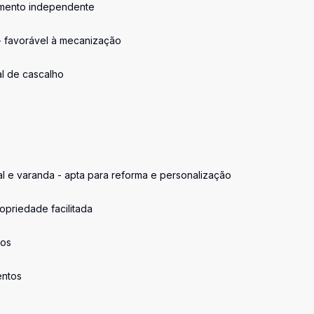
cimento independente
m - favorável à mecanização
al de cascalho
al e varanda - apta para reforma e personalização
opriedade facilitada
ros
entos