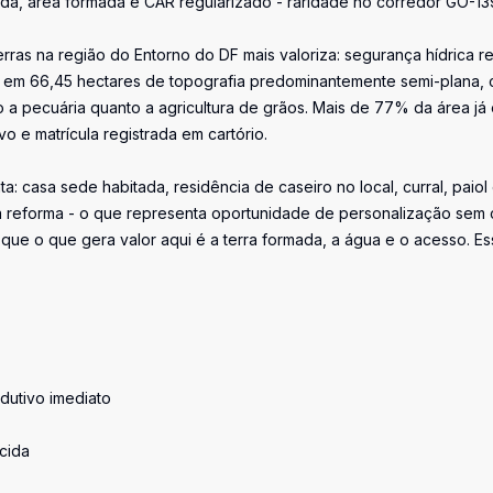
ida, área formada e CAR regularizado - raridade no corredor GO-13
as na região do Entorno do DF mais valoriza: segurança hídrica re
e, em 66,45 hectares de topografia predominantemente semi-plana,
to a pecuária quanto a agricultura de grãos. Mais de 77% da área já 
 e matrícula registrada em cartório.
a: casa sede habitada, residência de caseiro no local, curral, paiol
 reforma - o que representa oportunidade de personalização sem 
que o que gera valor aqui é a terra formada, a água e o acesso. E
odutivo imediato
cida