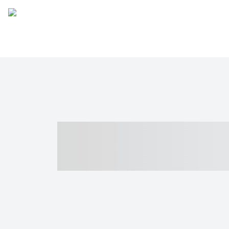
----- ----- -- -
- ------