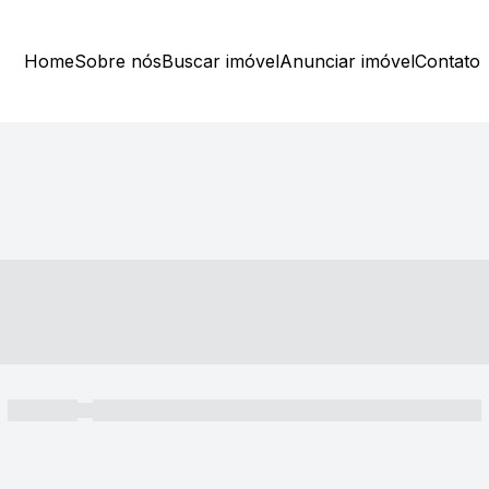
Home
Sobre nós
Buscar imóvel
Anunciar imóvel
Contato
----- ---- ---- -- ----
----- -----
----- ----- -- ------ ---- ---- -- ----- ----- ----- --- ------