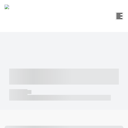
----- ----- -- ------ ---- ---- -- ----- -----
----- --- ------
----- -----
----- ----- -- ------ ---- ---- -- ----- ----- ----- --- ------