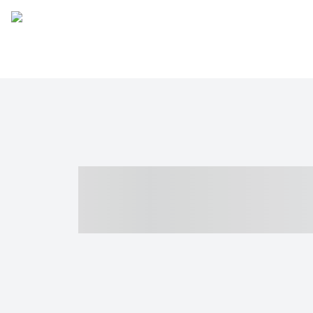
----- ----- -- -
- ------