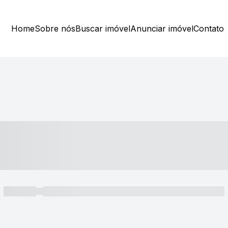
Home
Sobre nós
Buscar imóvel
Anunciar imóvel
Contato
----- ---- ---- -- ----
----- -----
----- ----- -- ------ ---- ---- -- ----- ----- ----- --- ------