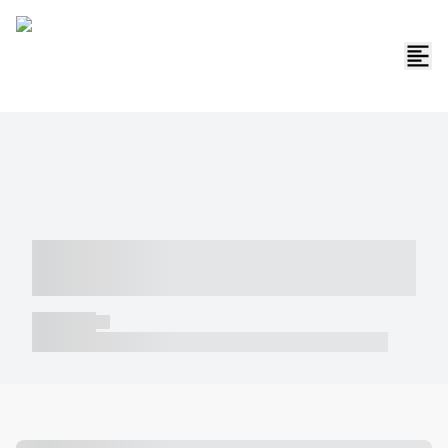
----- ----- -- ------ ---- ---- -- ----- -----
----- --- ------
----- -----
----- ----- -- ------ ---- ---- -- ----- ----- ----- --- ------