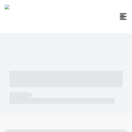
----- ----- -- ------ ---- ---- -- ----- -----
----- --- ------
----- -----
----- ----- -- ------ ---- ---- -- ----- ----- ----- --- ------