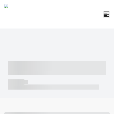
----- ----- -- ------ ---- ---- -- ----- -----
----- --- ------
----- -----
----- ----- -- ------ ---- ---- -- ----- ----- ----- --- ------