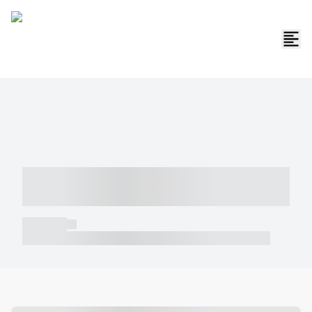
----- ----- -- ------ ---- ---- -- ----- -----
----- --- ------
----- -----
----- ----- -- ------ ---- ---- -- ----- ----- ----- --- ------