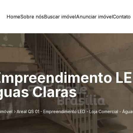
Home
Sobre nós
Buscar imóvel
Anunciar imóvel
Contato
 Empreendimento LE
guas Claras
imóvel
Areal QS 01 - Empreendimento LED - Loja Comercial - Água