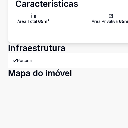
Características
Área Total
65
m²
Área Privativa
65
m
Infraestrutura
Portaria
Mapa do imóvel