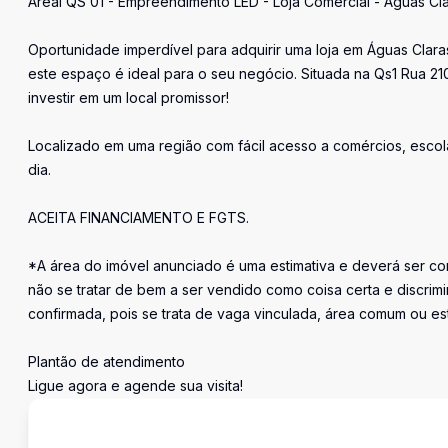
Areal QS 01 - Empreendimento LED - Loja Comercial - Águas Cl
Oportunidade imperdível para adquirir uma loja em Águas Clar
este espaço é ideal para o seu negócio. Situada na Qs1 Rua 210
investir em um local promissor!
Localizado em uma região com fácil acesso a comércios, escol
dia.
ACEITA FINANCIAMENTO E FGTS.
*A área do imóvel anunciado é uma estimativa e deverá ser con
não se tratar de bem a ser vendido como coisa certa e discr
confirmada, pois se trata de vaga vinculada, área comum ou e
Plantão de atendimento
Ligue agora e agende sua visita!