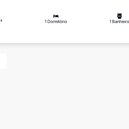
²
1
Dormitório
1
Banheir