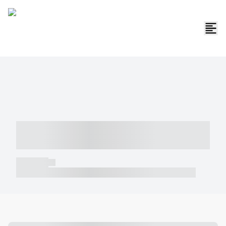
----- ----- -- ------ ---- ---- -- ----- -----
----- --- ------
----- -----
----- ----- -- ------ ---- ---- -- ----- ----- ----- --- ------