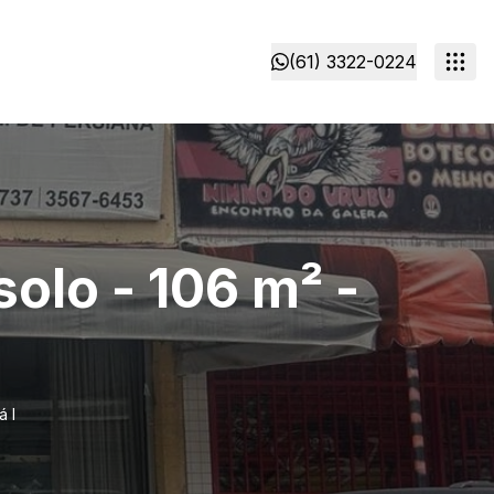
(61) 3322-0224
solo - 106 m² -
á I