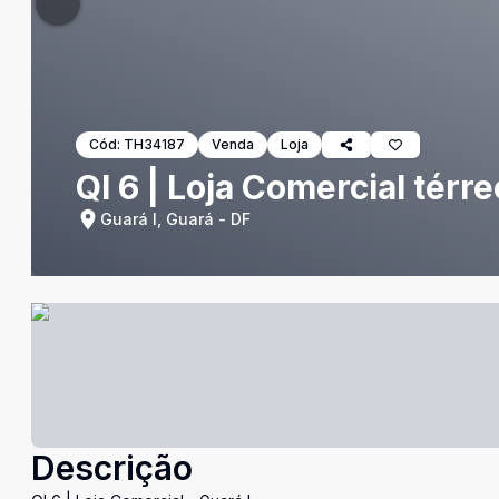
Cód:
TH34187
Venda
Loja
QI 6 | Loja Comercial térre
Guará I, Guará - DF
Descrição