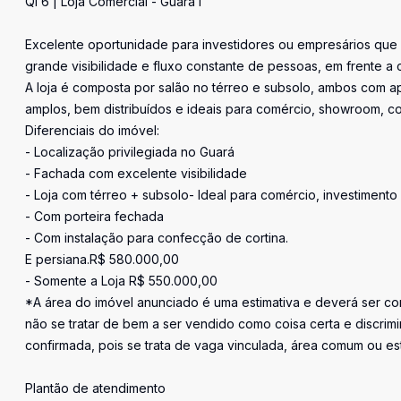
QI 6 | Loja Comercial - Guará I
Excelente oportunidade para investidores ou empresários que 
grande visibilidade e fluxo constante de pessoas, em frente a c
A loja é composta por salão no térreo e subsolo, ambos com a
amplos, bem distribuídos e ideais para comércio, showroom, c
Diferenciais do imóvel:
- Localização privilegiada no Guará
- Fachada com excelente visibilidade
- Loja com térreo + subsolo- Ideal para comércio, investimento 
- Com porteira fechada
- Com instalação para confecção de cortina.
E persiana.R$ 580.000,00
- Somente a Loja R$ 550.000,00
*A área do imóvel anunciado é uma estimativa e deverá ser con
não se tratar de bem a ser vendido como coisa certa e discr
confirmada, pois se trata de vaga vinculada, área comum ou e
Plantão de atendimento