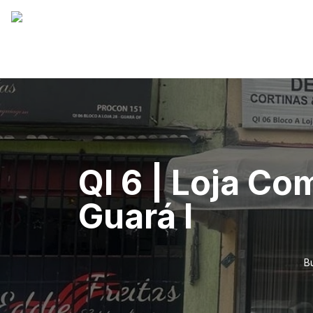
QI 6 | Loja Co
Guará I
B