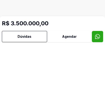
R$ 3.500.000,00
Video do imóvel
Imóveis semelhantes
Dúvidas
Agendar
Confira imóveis semelhantes
Cód:
PD1737
Comparar