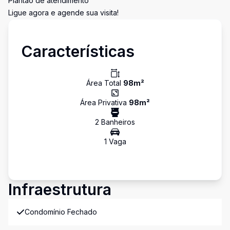
Plantão de atendimento
Ligue agora e agende sua visita!
Características
Área Total
98
m²
Área Privativa
98
m²
2
Banheiro
s
1
Vaga
Infraestrutura
Condomínio Fechado