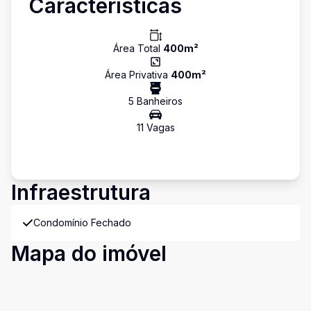
Características
Área Total
400
m²
Área Privativa
400
m²
5
Banheiro
s
11
Vaga
s
Infraestrutura
Condomínio Fechado
Mapa do imóvel