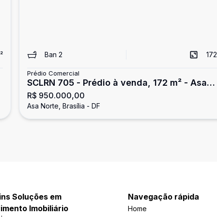
²
Ban
2
172
Prédio Comercial
l
SCLRN 705 - Prédio à venda, 172 m² - Asa
R$ 950.000,00
Norte
Asa Norte, Brasília - DF
ins Soluções em
Navegação rápida
mento Imobiliário
Home