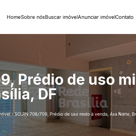
Home
Sobre nós
Buscar imóvel
Anunciar imóvel
Contato
, Prédio de uso mi
sília, DF
móvel
SCLRN 708/709, Prédio de uso misto à venda, Asa Norte, Bra