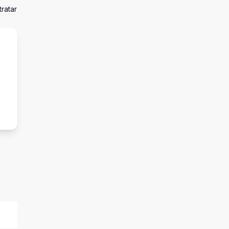
ratar
s