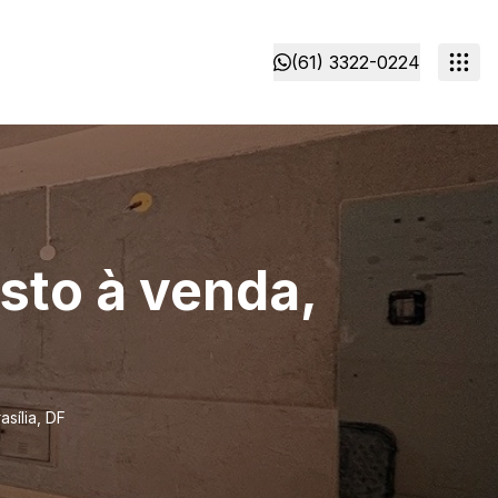
(61) 3322-0224
sto à venda,
sília, DF