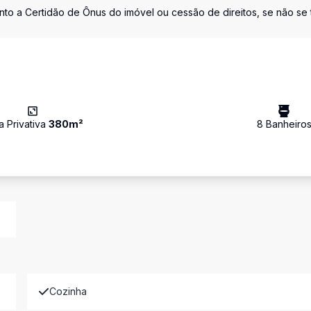
nto a Certidão de Ônus do imóvel ou cessão de direitos, se não se t
a Privativa
380
m²
8
Banheiro
Cozinha