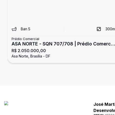
Ban
5
300
m
Prédio Comercial
ASA NORTE - SQN 707/708 | Prédio Comercia
R$ 2.050.000,00
e Residencial com Renda Imediata
Asa Norte, Brasília - DF
José Mart
Desenvolvi