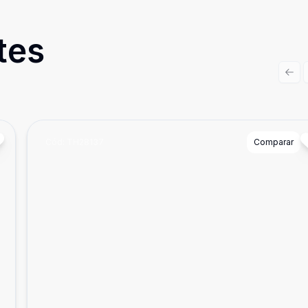
tes
Prev
Cód:
TH28137
Comparar