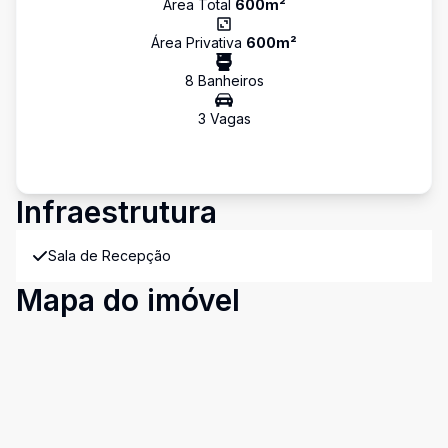
Área Total
600
m²
Área Privativa
600
m²
8
Banheiro
s
3
Vaga
s
Infraestrutura
Sala de Recepção
Mapa do imóvel