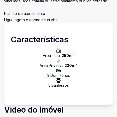
vinculada, área comum ou estacionamento público cercado.
Plantão de atendimento
Ligue agora e agende sua visita!
Características
Área Total
250
m²
Área Privativa
230
m²
3
Dormitório
s
5
Banheiro
s
Video do imóvel