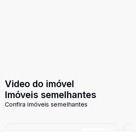
Video do imóvel
Imóveis semelhantes
Confira imóveis semelhantes
Cód:
PD3007
Comparar
Có