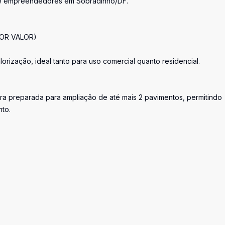
 e empreendedores em Sobradinho/DF.
OR VALOR)
alorização, ideal tanto para uso comercial quanto residencial.
ura preparada para ampliação de até mais 2 pavimentos, permitindo
nto.