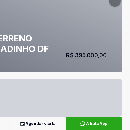
TERRENO
RADINHO DF
R$ 395.000,00
Agendar visita
WhatsApp