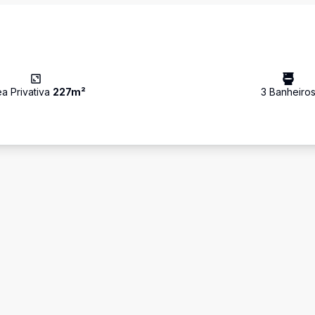
ea Privativa
227
m²
3
Banheiro