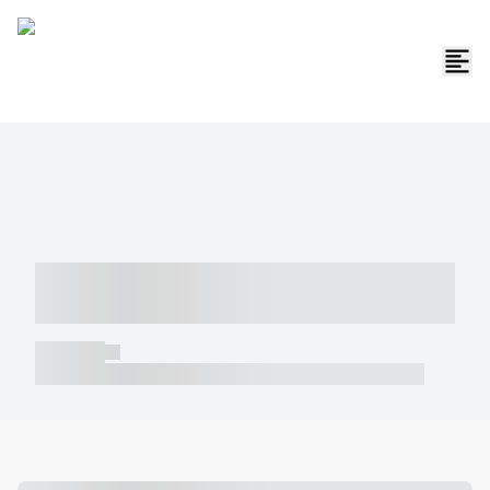
----- ----- -- ------ ---- ---- -- ----- -----
----- --- ------
----- -----
----- ----- -- ------ ---- ---- -- ----- ----- ----- --- ------