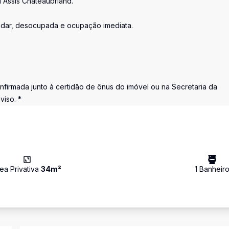
 Assis Chateaubriand.
andar, desocupada e ocupação imediata.
nfirmada junto à certidão de ônus do imóvel ou na Secretaria da
viso. *
ea Privativa
34
m²
1
Banheir