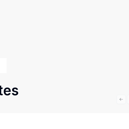
tes
Prev
Cód:
JM827
Comparar