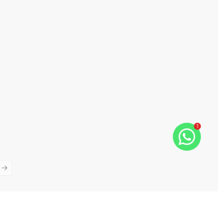
1
ious slide
Next slide
Cód:
CO10358
Comparar