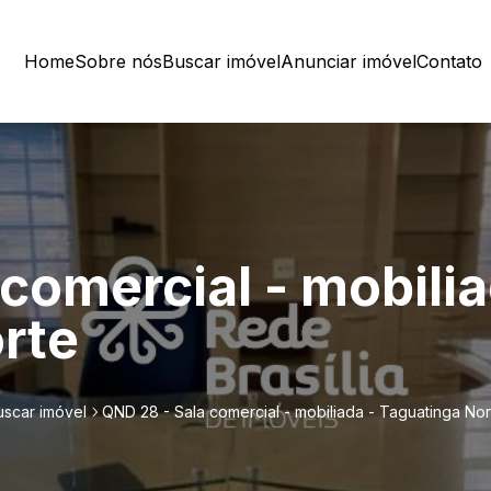
Home
Sobre nós
Buscar imóvel
Anunciar imóvel
Contato
comercial - mobilia
rte
uscar imóvel
QND 28 - Sala comercial - mobiliada - Taguatinga Nor