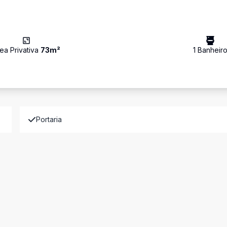
ea Privativa
73
m²
1
Banheir
Portaria