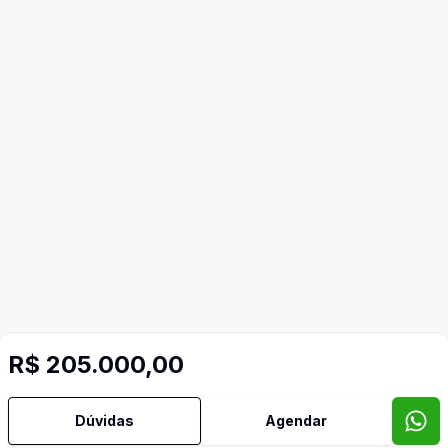
Imóveis semelhantes
R$ 205.000,00
Confira imóveis semelhantes
Dúvidas
Agendar