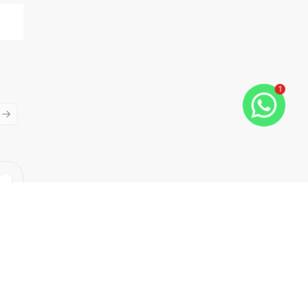
1
ious slide
Next slide
Cód:
SM1323
Comparar