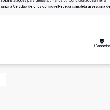
sofáInstalações para dentistaArmários, Ar CondicionadoBanheiro
a junto à Certidão de ônus do imóvelReceba completa assessoria d
1
Banheir