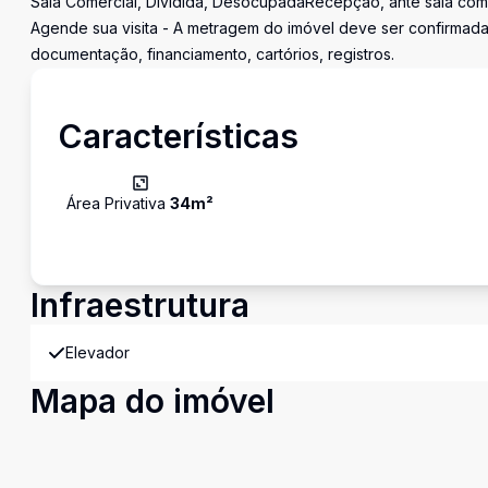
Sala Comercial, Dividida, DesocupadaRecepção, ante sala com 
Agende sua visita - A metragem do imóvel deve ser confirmad
documentação, financiamento, cartórios, registros.
Características
Área Privativa
34
m²
Infraestrutura
Elevador
Mapa do imóvel