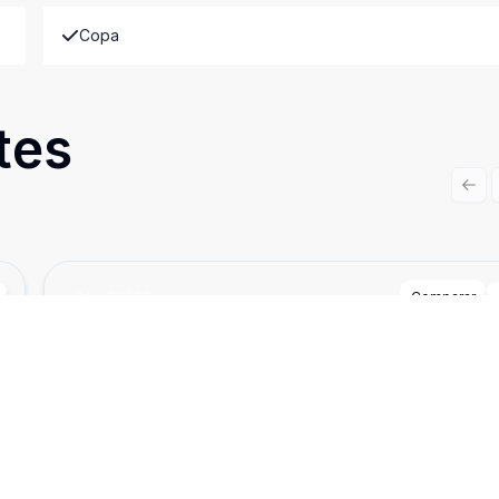
Copa
tes
Prev
Cód:
SP589
Comparar