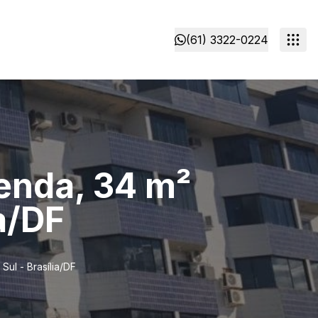
(61) 3322-0224
venda, 34 m²
a/DF
ul - Brasília/DF